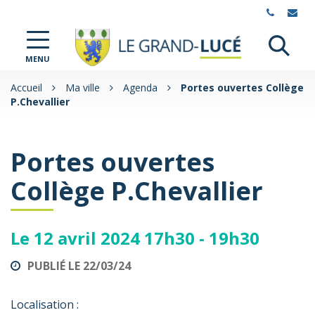
Gestion des traceurs
Al
Le
MENU
à
Grand-
Lucé
la
Accueil
Ma ville
Agenda
Portes ouvertes Collège
P.Chevallier
re
Portes ouvertes
Collège P.Chevallier
Le
12
avril
2024
17h30 - 19h30
PUBLIÉ LE 22/03/24
Localisation :