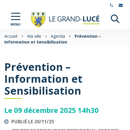
Gestion des traceurs
Al
Le
MENU
à
Grand-
Lucé
la
Accueil
Ma ville
Agenda
Prévention –
Information et Sensibilisation
re
Prévention –
Information et
Sensibilisation
Le
09
décembre
2025
14h30
PUBLIÉ LE 20/11/25