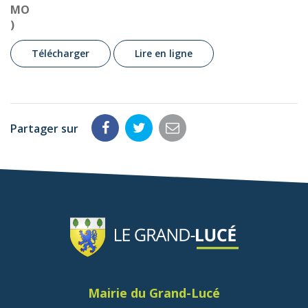
MO
)
Télécharger
Lire en ligne
Partager sur
Partager
Partager
Partager
sur
sur
par
Facebook
Twitter
email
Mairie du Grand-Lucé