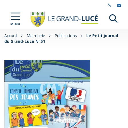
Gestion des traceurs
Al
Le
MENU
à
Grand-
Lucé
la
Accueil
Ma mairie
Publications
Le Petit journal
du Grand-Lucé N°51
re